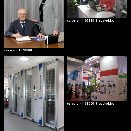
salce-s-r-l-63999-2-scaled.jpg
2013
Fiera in Cina
Partecipazione alla fiera in Cina del 2013
salce-s-r-l-639861.jpg
salce-s-r-l-63999-3-scaled.jpg