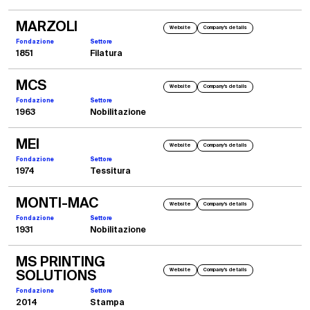
MARZOLI
Website
Company's details
Fondazione
Settore
1851
Filatura
MCS
Website
Company's details
2005
Fondazione
Settore
IKME Milano
1963
Nobilitazione
Il nostro stand in IKME 2005 a Milano
MEI
Website
Company's details
Fondazione
Settore
1974
Tessitura
MONTI-MAC
Website
Company's details
Fondazione
Settore
1931
Nobilitazione
MS PRINTING
Website
Company's details
SOLUTIONS
Fondazione
Settore
2014
Stampa