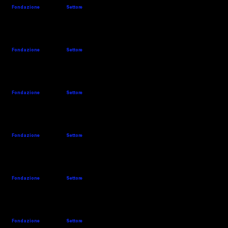
ITMA Barcellona
Fondazione
Settore
Il nostro stand in ITMA 2019
1911
Filatura
SSM ITALY
Website
Company's details
Fondazione
Settore
1989
Filatura
STALAM
Website
Company's details
Fondazione
Settore
1978
Nobilitazione
TECNORAMA
Website
Company's details
Fondazione
Settore
1984
Nobilitazione
TESTA
Website
Company's details
Fondazione
Settore
1969
Nobilitazione
2022
Modulab SBM
TOMSIC
Website
Company's details
Mini-laboratorio completamente automatizzato Modulab SBM oggi. Modulab SBM
Fondazione
Settore
racchiude in una macchina sola. estremamente compatta. una serie di stazioni