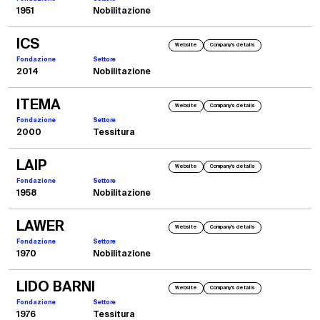
1951
Nobilitazione
ICS
Website
Company's details
Fondazione
Settore
2014
Nobilitazione
ITEMA
Website
Company's details
Fondazione
Settore
2000
Tessitura
2005
ITMA ASIA Singapore
LAIP
Website
Company's details
Presentazione mini laboratorio completamente automatizzato Modulab SBM con
Unita di Tintura integrate
Fondazione
Settore
1958
Nobilitazione
LAWER
Website
Company's details
Fondazione
Settore
1970
Nobilitazione
LIDO BARNI
Website
Company's details
Fondazione
Settore
1976
Tessitura