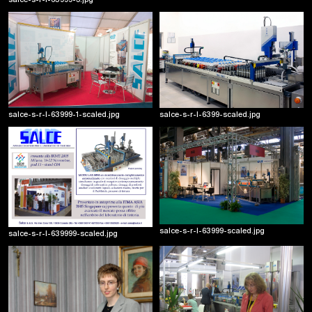
salce-s-r-l-63999-5.jpg
2011
Rotarch
» un sistema innovativo per l'archiviazione e la ricerca rapida di contenitori o cartelle.
Nato per l'archiviazione di campioni tessili nei laboratori di tintoria industriale. trova
facile applicazione nei piu diversi ambienti. ovunque vi sia la necessita di archiviare
salce-s-r-l-63999-1-scaled.jpg
salce-s-r-l-6399-scaled.jpg
e gestire un considerevole numero di documenti o di oggetti di vario genere.
salce-s-r-l-63999-scaled.jpg
salce-s-r-l-639999-scaled.jpg