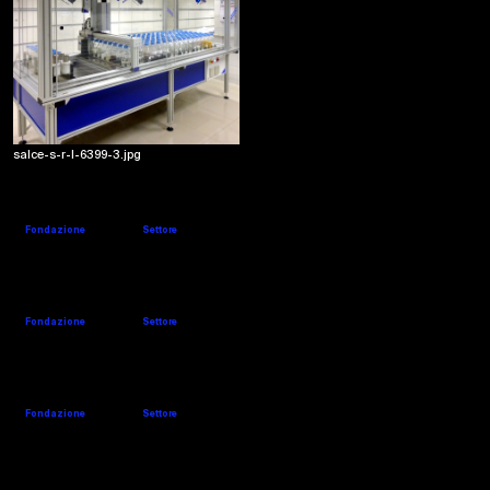
2017
Lavoro di team in India
Una delle nostre tante installazioni in India
salce-s-r-l-6399-3.jpg
SALMOIRAGHI
Website
Company's details
Fondazione
Settore
1963
Software
SALVADÈ
Website
Company's details
Fondazione
Settore
1967
Nobilitazione
SARIEL
Website
Company's details
Fondazione
Settore
1985
Tessitura
2019
SAVIO
Website
Company's details