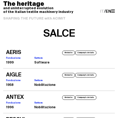
The heritage
and uninterrupted evolution
IT
/
EN
of the italian textile machinery industry
SHAPING THE FUTURE with ACIMIT
SALCE
AERIS
Website
Company's details
Fondazione
Settore
1999
Software
AIGLE
Website
Company's details
Fondazione
Settore
1958
Nobilitazione
ANTEX
Website
Company's details
Fondazione
Settore
1996
Nobilitazione
2003