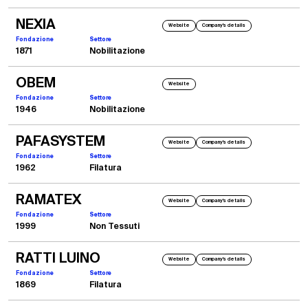
NEXIA
Website
Company's details
Fondazione
Settore
1871
Nobilitazione
OBEM
Website
2010
Fondazione
Settore
Barbara e Gian Piero Salce
1946
Nobilitazione
La dott.ssa Barbara Salce. CEO. e il sig. Gian Piero Salce. fondatore della Salce Srl
PAFASYSTEM
Website
Company's details
Fondazione
Settore
1962
Filatura
RAMATEX
Website
Company's details
Fondazione
Settore
1999
Non Tessuti
RATTI LUINO
Website
Company's details
Fondazione
Settore
1869
Filatura