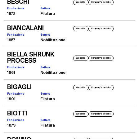
BESCHI
ITMA Birmingham
Website
Company's details
2001
Fondazione
Settore
Presentazione Dosatrice Volumetrica SBM con Unita di tintura integrate
Dosatrice volumetrica
1972
Filatura
Uno dei nostri primi modelli di dosatrice volumetrica
BIANCALANI
Website
Company's details
Fondazione
Settore
1957
Nobilitazione
BIELLA SHRUNK
Website
Company's details
PROCESS
Fondazione
Settore
1961
Nobilitazione
BIGAGLI
Website
Company's details
Fondazione
Settore
1901
Filatura
BIOTTI
Website
Company's details
Fondazione
Settore
2003
1879
Filatura
ITMA Birmingham
Presentazione Dosatrice Volumetrica SBM con Unita di tintura integrate