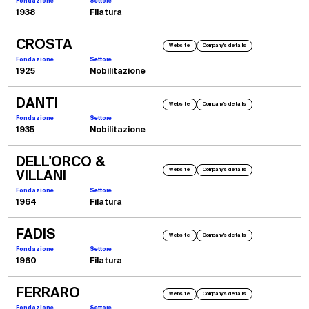
Fondazione
Settore
1938
Filatura
CROSTA
Website
Company's details
Fondazione
Settore
1925
Nobilitazione
DANTI
Website
Company's details
Fondazione
Settore
1935
Nobilitazione
DELL'ORCO &
Website
Company's details
VILLANI
2004
Primo modello di Modulab SBM
Fondazione
Settore
1964
Filatura
Il primo modello di mini laboratorio completamente automatizzato prodotto nel 2004
FADIS
Website
Company's details
Fondazione
Settore
1960
Filatura
FERRARO
Website
Company's details
Fondazione
Settore