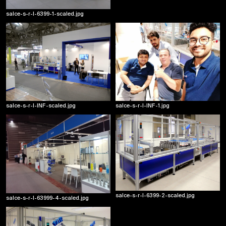
salce-s-r-l-6399-1-scaled.jpg
2015
ITMA Milano
Il nostro stand in ITMA Milano 2015
salce-s-r-l-INF-scaled.jpg
salce-s-r-l-INF-1.jpg
salce-s-r-l-6399-2-scaled.jpg
salce-s-r-l-63999-4-scaled.jpg