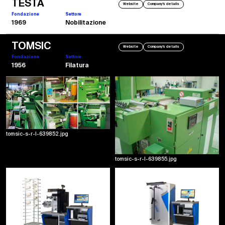
TESTA
Website
Company's details
Fondazione
Settore
1969
Nobilitazione
TOMSIC
Website
Company's details
Fondazione
Settore
1956
Filatura
2015
Dinamometro automatico - TensoTester3
TensoTester3 e il dinamometro automatico prodotto dalla TOMSIC. 100% made in
Italy. studiato per testare ed analizzare le proprieta di elongazione e tenacita di filati
di fili fatti da fibre e di fili tipo filament.
tomsic-s-r-l-639852.jpg
tomsic-s-r-l-639855.jpg