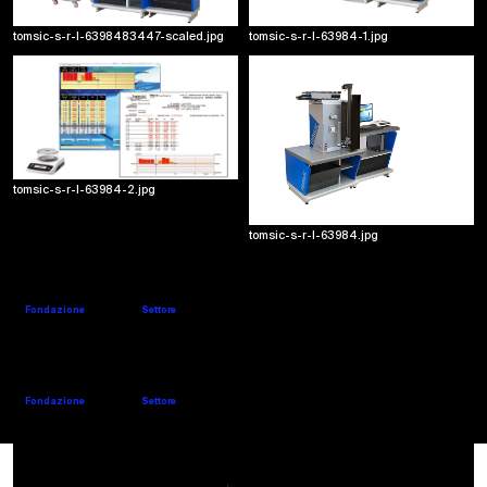
tomsic-s-r-l-63984-1.jpg
tomsic-s-r-l-6398483447-scaled.jpg
2015
TMS45 - Titolatore Elettronico
TMS45-Count Analyser e un dispositivo di laboratorio prodotto dalla TOMSIC
destinato alla misura e alla successiva determinazione del titolo su filati. nastri e
stoppini. Il software del Count Analyser e dotato di una tecnologia Link-Job. che
consente di associare la prova del titolo con il regolarimetro easy ed il dinamometro
tomsic-s-r-l-63984-2.jpg
Tensotester3. Molto semplice. utile per impedire errori. una tecnologia salva tempo.
tomsic-s-r-l-63984.jpg
TONELLO
Website
Company's details
Fondazione
Settore
1975
Nobilitazione
UNITECH
Website
Company's details
Fondazione
Settore
2001
Nobilitazione