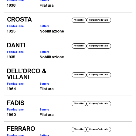
Fondazione
Settore
1938
Filatura
CROSTA
Website
Company's details
Fondazione
Settore
1925
Nobilitazione
DANTI
Website
Company's details
Fondazione
Settore
1935
Nobilitazione
DELL'ORCO &
Website
Company's details
VILLANI
Fondazione
Settore
1964
Filatura
FADIS
Website
Company's details
Fondazione
Settore
1960
Filatura
FERRARO
Website
Company's details
Fondazione
Settore