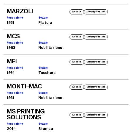
MARZOLI
Website
Company's details
Fondazione
Settore
1851
Filatura
MCS
Website
Company's details
Fondazione
Settore
1963
Nobilitazione
MEI
Website
Company's details
Fondazione
Settore
1974
Tessitura
MONTI-MAC
Website
Company's details
Fondazione
Settore
1931
Nobilitazione
MS PRINTING
Website
Company's details
SOLUTIONS
Fondazione
Settore
2014
Stampa