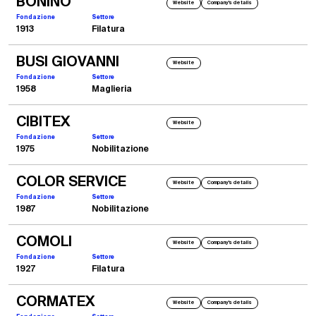
BONINO
Website
Company's details
Fondazione
Settore
1913
Filatura
BUSI GIOVANNI
Website
Fondazione
Settore
1958
Maglieria
CIBITEX
Website
Fondazione
Settore
1975
Nobilitazione
COLOR SERVICE
Website
Company's details
Fondazione
Settore
1987
Nobilitazione
COMOLI
Website
Company's details
Fondazione
Settore
1927
Filatura
CORMATEX
Website
Company's details