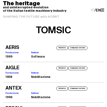
The heritage
and uninterrupted evolution
IT
/
EN
of the italian textile machinery industry
SHAPING THE FUTURE with ACIMIT
TOMSIC
AERIS
Website
Company's details
Fondazione
Settore
1999
Software
AIGLE
Website
Company's details
Fondazione
Settore
1958
Nobilitazione
ANTEX
Website
Company's details
Fondazione
Settore
1996
Nobilitazione