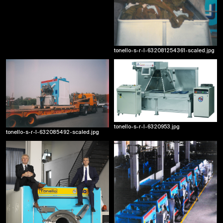
tonello-s-r-l-632081254361-scaled.jpg
1995
Tonello - Il primo laser della storia
Laser EV20: il primo laser. utilizzato per ottenere effetti localizzati sui capi
tonello-s-r-l-6320953.jpg
tonello-s-r-l-632085492-scaled.jpg