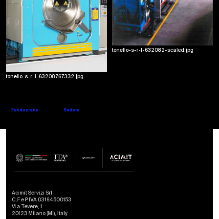
2004
tonello-s-r-l-632082-scaled.jpg
I soci celebrano la nuova serie Gold
I soci dell'azienda Osvaldo e Flavio Tonello celebrano la nuova serie Gold di lavatrici
tonello-s-r-l-63208767332.jpg
UNITECH
Website
Company's details
Fondazione
Settore
2001
Nobilitazione
Acimit Servizi Srl
C.F e P.IVA 03164500153
Via Tevere, 1
20123 Milano (MI), Italy