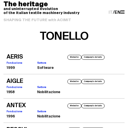
The heritage
and uninterrupted evolution
IT
/
EN
of the italian textile machinery industry
SHAPING THE FUTURE with ACIMIT
TONELLO
AERIS
Website
Company's details
Fondazione
Settore
1999
Software
AIGLE
Website
Company's details
Fondazione
Settore
1958
Nobilitazione
ANTEX
Website
Company's details
Fondazione
Settore
1996
Nobilitazione