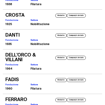
Fondazione
Settore
1938
Filatura
CROSTA
Website
Company's details
Fondazione
Settore
1925
Nobilitazione
DANTI
Website
Company's details
Fondazione
Settore
1935
Nobilitazione
DELL'ORCO &
Website
Company's details
VILLANI
Fondazione
Settore
1964
Filatura
FADIS
Website
Company's details
Fondazione
Settore
1960
Filatura
FERRARO
Website
Company's details
Fondazione
Settore