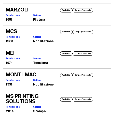
MARZOLI
Website
Company's details
Fondazione
Settore
1851
Filatura
MCS
Website
Company's details
Fondazione
Settore
1963
Nobilitazione
MEI
Website
Company's details
Fondazione
Settore
1974
Tessitura
MONTI-MAC
Website
Company's details
Fondazione
Settore
1931
Nobilitazione
MS PRINTING
Website
Company's details
SOLUTIONS
Fondazione
Settore
2014
Stampa