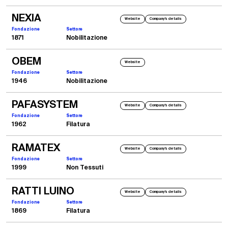
NEXIA
Website
Company's details
Fondazione
Settore
1871
Nobilitazione
OBEM
Website
Fondazione
Settore
1946
Nobilitazione
PAFASYSTEM
Website
Company's details
Fondazione
Settore
1962
Filatura
RAMATEX
Website
Company's details
Fondazione
Settore
1999
Non Tessuti
RATTI LUINO
Website
Company's details
Fondazione
Settore
1869
Filatura