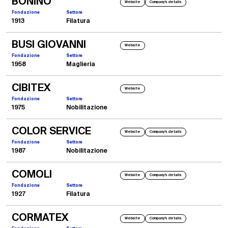
BONINO
Website
Company's details
Fondazione
Settore
1913
Filatura
BUSI GIOVANNI
Website
Fondazione
Settore
1958
Maglieria
CIBITEX
Website
Fondazione
Settore
1975
Nobilitazione
COLOR SERVICE
Website
Company's details
Fondazione
Settore
1987
Nobilitazione
COMOLI
Website
Company's details
Fondazione
Settore
1927
Filatura
CORMATEX
Website
Company's details