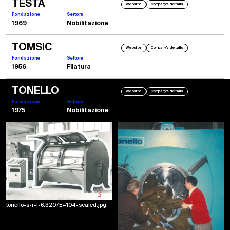
TESTA
Website
Company's details
Fondazione
Settore
1969
Nobilitazione
TOMSIC
Website
Company's details
Fondazione
Settore
1956
Filatura
TONELLO
Website
Company's details
1988
Fondazione
Settore
Tonello Giant on the road
1975
Nobilitazione
Vania - al tempo parte dell'ufficio commerciale. oggi incaricata Export - in viaggio con
una delle prime G1 360.
tonello-s-r-l-6.3207E+104-scaled.jpg