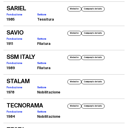
SARIEL
Website
Company's details
Fondazione
Settore
1985
Tessitura
SAVIO
Website
Company's details
Fondazione
Settore
1911
Filatura
SSM ITALY
Website
Company's details
Fondazione
Settore
1985
1989
Filatura
Tonello G1 300
Macchina nata per lavaggio/tintura e successivamente riconvertita allo stone wash.
STALAM
Website
Company's details
Ha rappresentato la definitiva consacrazione della macchina a cesto aperto. a
carico frontale. con inclinazione anteriore.
Fondazione
Settore
1978
Nobilitazione
TECNORAMA
Website
Company's details
Fondazione
Settore
1984
Nobilitazione